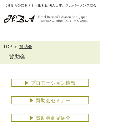
【ＨＢＡ公式ＨＰ】一般社団法人日本ホテルバーメンズ協会
​TOP
＞
賛助会
賛助会
▶ プロモーション情報
▶ 賛助会セミナー
▶ 賛助会商品紹介