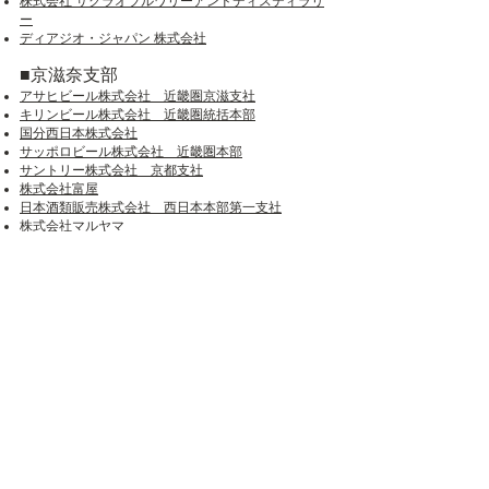
株式会社 サクラオブルワリーアンドディスティラリ
ー
ディアジオ・ジャパン 株式会社
■京滋奈支部
アサヒビール株式会社 近畿圏京滋支社
キリンビール株式会社 近畿圏統括本部
国分西日本株式会社
サッポロビール株式会社 近畿圏本部
サントリー株式会社 京都支社
株式会社富屋
日本酒類販売株式会社 西日本本部第一支社
株式会社マルヤマ
ユニオンリカーズ株式会社
三陽物産株式会社
奈良酒ラボ
株式会社匠創生
株式会社 サクラオブルワリーアンドディスティラリ
ー
Natural Beauty 株式会社
■阪神支部
アサヒビール株式会社 近畿圏市場開発支社
モエ ヘネシー ジャパン株式会社
キリンビール株式会社 近畿圏統括本部
国分西日本株式会社