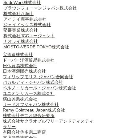
SudoWork株式会社
ブラウンフォーマンジャパン株式会社
株式会社八海山
​アイデイ商事株式会社
ジェイドックス株式会社
堅展実業株式会社
株式会社JCCエージェント
ナオライ株式会社
MOSTO-VERDE TOKYO株式会社
宝酒造株式会社
ドーバー洋酒貿易株式会社
日仏貿易株式会社
日本酒類販売株式会社
フィリップモリス ジャパン合同会社
バカルディ・ジャパン株式会社
ペルノ・リカール・ジャパン株式会社
ユニオンリカーズ株式会社
横山興業株式会社
リードオフジャパン株式会社
Remy Cointreau Japan株式会社
株式会社デニオ総合研究所
株式会社サクラオブルワリーアンドディスティ
ラリー
有限会社佐多宗二商店