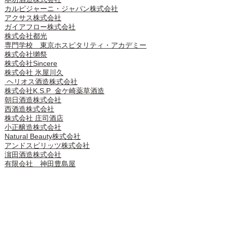
本坊酒造株式会社
カルピジャーニ・ジャパン株式会社
アクサス株式会社
ガイアフロー株式会社
株式会社都光
専門学校 東京ホスピタリティ・アカデミー
株式会社獺祭
株式会社Sincere
株式会社 氷屋川久
ヘリオス酒造株式会社
株式会社K.S.P 金ケ崎薬草酒造
朝日酒造株式会社
​西酒造株式会社
株式会社 庄司酒店
小正醸造株式会社
Natural Beauty株式会社
アンドスピリッツ株式会社
濵田酒造株式会社
有限会社 神田豊島屋
賛助会支部一覧