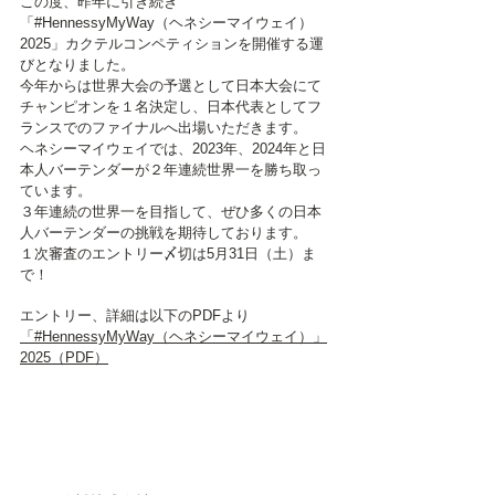
この度、昨年に引き続き
「#HennessyMyWay（ヘネシーマイウェイ）
2025」カクテルコンペティションを開催する運
びとなりました。
今年からは世界大会の予選として日本大会にて
チャンピオンを１名決定し、日本代表としてフ
ランスでのファイナルへ出場いただきます。
ヘネシーマイウェイでは、2023年、2024年と日
本人バーテンダーが２年連続世界一を勝ち取っ
ています。
３年連続の世界一を目指して、ぜひ多くの日本
人バーテンダーの挑戦を期待しております。
１次審査のエントリー〆切は5月31日（土）ま
で！
エントリー、詳細は以下のPDFより
「#HennessyMyWay（ヘネシーマイウェイ）」
2025（PDF）
本部事務局 賛助会