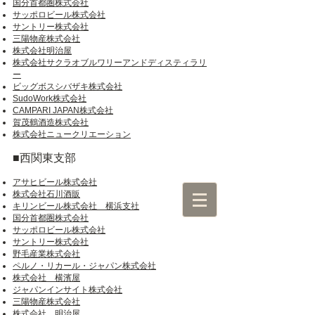
国分首都圏株式会社
サッポロビール株式会社
サントリー株式会社
三陽物産株式会社
株式会社明治屋
株式会社サクラオブルワリーアンドディスティラリ
ー
ビッグボスシバザキ株式会社
SudoWork株式会社
CAMPARI JAPAN株式会社
賀茂鶴酒造株式会社
株式会社ニュークリエーション
■西関東支部
アサヒビール株式会社
株式会社石川酒販
キリンビール株式会社 横浜支社
国分首都圏株式会社
サッポロビール株式会社
サントリー株式会社
野毛産業株式会社
ペルノ・リカール・ジャパン株式会社
株式会社 横濱屋
ジャパンインサイト株式会社
三陽物産株式会社
株式会社 明治屋