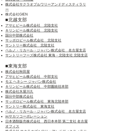
株式会社サクラオブルワリーアンドディスティラリ
ー
株式会社GIEN
■北越支部
アサヒビール株式会社 北陸支社
キリンビール株式会社 北陸支社
国分中部株式会社
サッポロビール株式会社 北陸支社
サントリー株式会社 北陸支社
ペルノ・リカール・ジャパン株式会社 名古屋支店
サントリーフーズ株式会社 東海・北陸支社 北陸支店
■東海支部
株式会社秋田屋
アサヒビール株式会社 中部支社
モエ ヘネシー ジャパン株式会社
キリンビール株式会社 中部圏統括本部
株式会社氷屋川久
国分中部株式会社
サッポロビール株式会社 東海北陸本部
サントリー株式会社 東海支社
ペルノ・リカール・ジャパン株式会社 名古屋支店
㈱サカツコーポレーション
日本酒類販売株式会社 西日本本部 第二支社 名古屋
オフィス