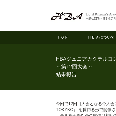
ＴＯＰ
ＨＢＡについて
HBAジュニアカクテルコンペテ
～第12回大会～
結果報告
今回で12回目大会となる今大会は
TOKYKO』 を貸切る形で開催
ホテル宴会場以外の開催は初め