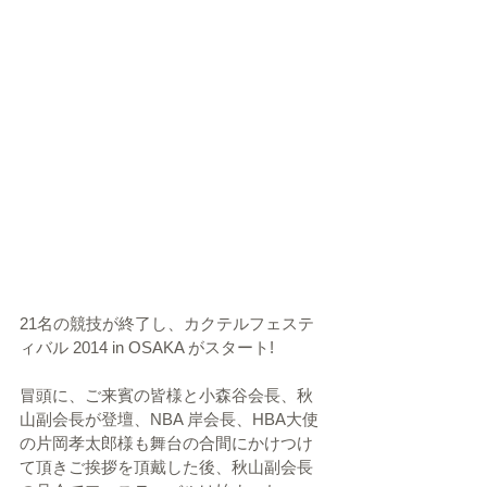
21名の競技が終了し、カクテルフェステ
ィバル 2014 in OSAKA がスタート!
冒頭に、ご来賓の皆様と小森谷会長、秋
山副会長が登壇、NBA 岸会長、HBA大使
の片岡孝太郎様も舞台の合間にかけつけ
て頂きご挨拶を頂戴した後、秋山副会長