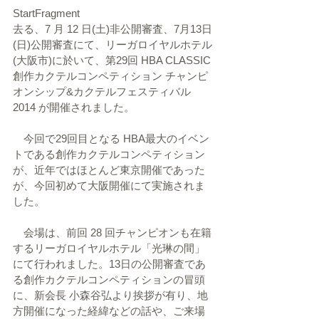
StartFragment
去る、7 月 12 日(土)非公開審査、7月13日
(日)公開審査にて、リーガロイヤルホテル
(大阪市)に於いて、第29回 HBA CLASSIC 
創作カクテルコンペティション チャンピ
オンシップ&カクテルフェスティバル 
2014 が開催されました。
　今回で29回目となる HBA最大のイベン
トである創作カクテルコンペティション
が、近年ではほとんど東京開催であった
が、今回初めて大阪開催にて実施されま
した。
　会場は、前回 28 回チャンピオンも在籍
するリーガロイヤルホテル「光琳の間」
にて行われました。13日の公開審査であ
る創作カクテルコンペティションの冒頭
に、新会長 小森谷弘より挨拶が有り、地
方開催になった経緯などの話や、ご来場