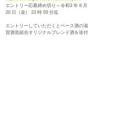
エントリー応募締め切り～令和3 年 8 月 
20 日（金） 23 時 59 分迄
エントリーしていただくとベース酒の滋
賀酒造組合オリジナルブレンド酒を送付
いたします。
レシピ申し込みは8月1日～締め切りは8月
31日です。
タグ：
支部
▶ 特定商取引法表示
▶
友好団体等WEBサイトへのリンク
▶ プライバシーポリシー