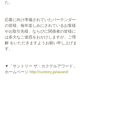
た。 
応募に向け準備されていたバーテンダー
の皆様、毎年楽しみにされているお客様 
やお取引先様、ならびに関係者の皆様に
は多大なご迷惑をおかけしますが、ご理
解 をいただきますようお願い申し上げま
す。 
▼「サントリー ザ・カクテルアワード」
ホームページ 
http://suntory.jp/award/ 
▽本件に関するお客様からの問い合わせ
先 サントリーホームページ
https://www.suntory.co.jp/ 
＞＞PDF