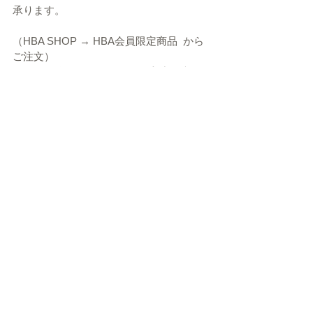
承ります。
（HBA SHOP → HBA会員限定商品  から
ご注文）
　※HBA会員ID・パスワード入力が必要
です
EndFragment
▶ 特定商取引法表示
▶
友好団体等WEBサイトへのリンク
▶ プライバシーポリシー