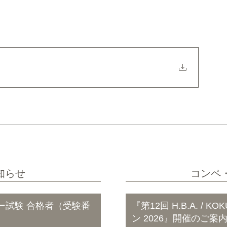
知らせ
コンペ
ー試験 合格者（受験番
『第12回 H.B.A. /
ン 2026』開催のご案