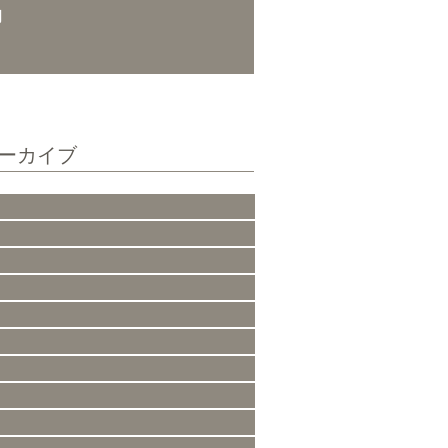
内
ーカイブ
事
事
事
事
事
事
事
事
事